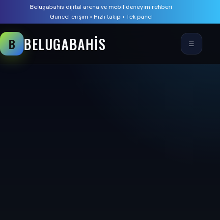
Belugabahis dijital arena ve mobil deneyim rehberi
Güncel erişim • Hızlı takip • Tek panel
BELUGABAHIS
B
☰