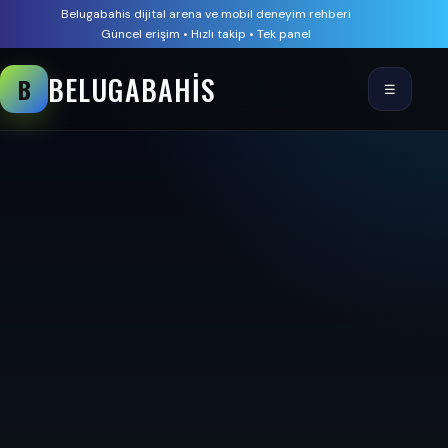
Belugabahis dijital arena ve mobil deneyim rehberi
Güncel erişim • Hızlı takip • Tek panel
BELUGABAHIS
B
☰