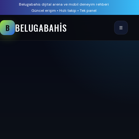
Belugabahis dijital arena ve mobil deneyim rehberi
Güncel erişim • Hızlı takip • Tek panel
BELUGABAHIS
B
☰