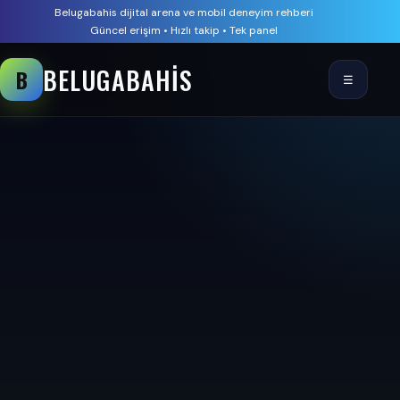
Belugabahis dijital arena ve mobil deneyim rehberi
Güncel erişim • Hızlı takip • Tek panel
BELUGABAHIS
B
☰