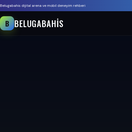
Belugabahis dijital arena ve mobil deneyim rehberi
BELUGABAHIS
B