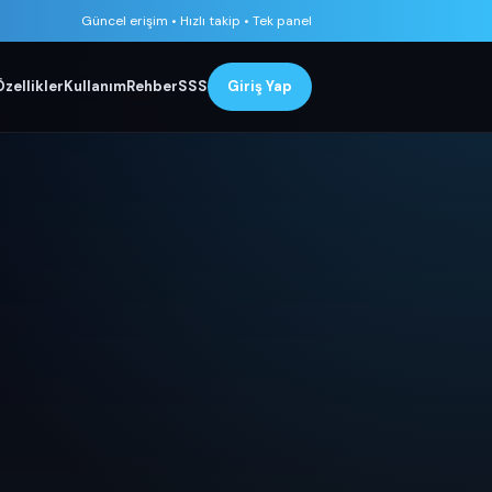
Güncel erişim • Hızlı takip • Tek panel
Özellikler
Kullanım
Rehber
SSS
Giriş Yap