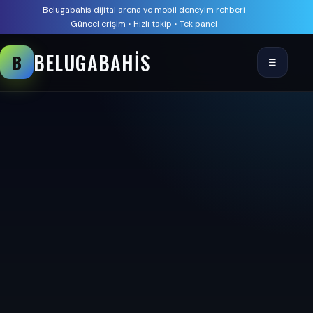
Belugabahis dijital arena ve mobil deneyim rehberi
Güncel erişim • Hızlı takip • Tek panel
BELUGABAHIS
B
☰