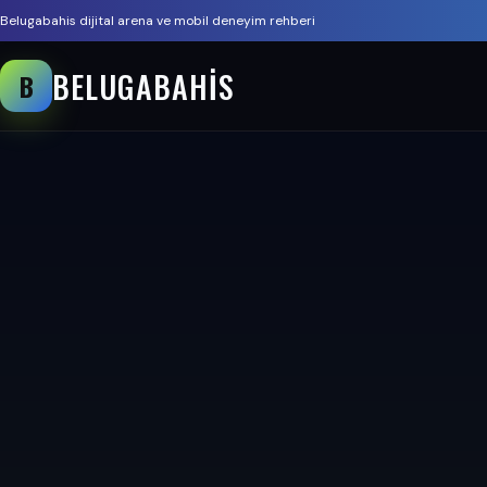
Belugabahis dijital arena ve mobil deneyim rehberi
BELUGABAHIS
B