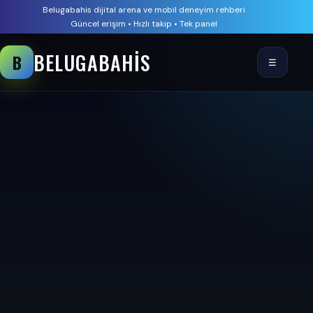
Belugabahis dijital arena ve mobil deneyim rehberi
Güncel erişim • Hızlı takip • Tek panel
BELUGABAHIS
B
☰