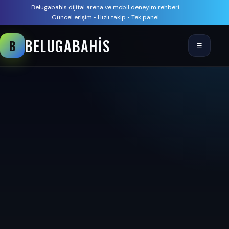
Belugabahis dijital arena ve mobil deneyim rehberi
Güncel erişim • Hızlı takip • Tek panel
BELUGABAHIS
B
☰