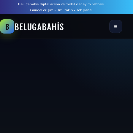
Belugabahis dijital arena ve mobil deneyim rehberi
Güncel erişim • Hızlı takip • Tek panel
BELUGABAHIS
B
☰