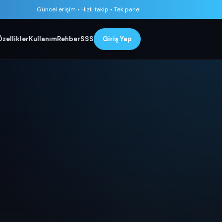
Güncel erişim • Hızlı takip • Tek panel
Özellikler
Kullanım
Rehber
SSS
Giriş Yap