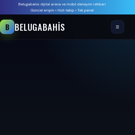
Belugabahis dijital arena ve mobil deneyim rehberi
Güncel erişim • Hızlı takip • Tek panel
BELUGABAHIS
B
☰