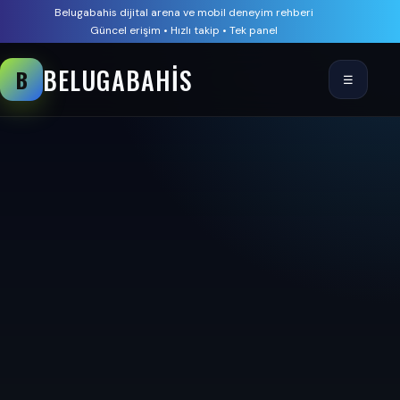
Belugabahis dijital arena ve mobil deneyim rehberi
Güncel erişim • Hızlı takip • Tek panel
BELUGABAHIS
B
☰