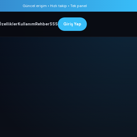
Güncel erişim • Hızlı takip • Tek panel
Özellikler
Kullanım
Rehber
SSS
Giriş Yap