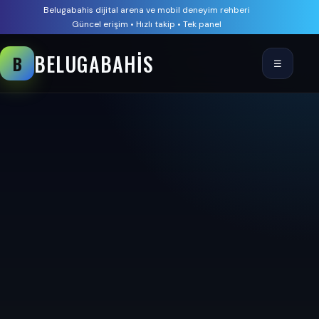
Belugabahis dijital arena ve mobil deneyim rehberi
Güncel erişim • Hızlı takip • Tek panel
BELUGABAHIS
B
☰