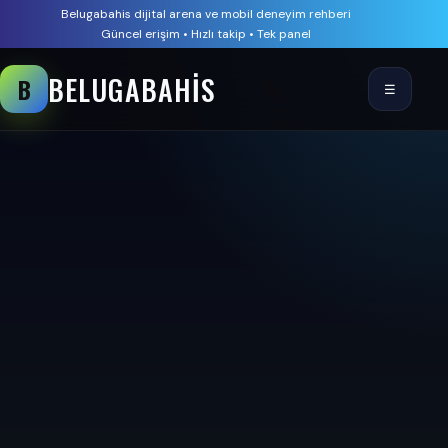
Belugabahis dijital arena ve mobil deneyim rehberi
Güncel erişim • Hızlı takip • Tek panel
BELUGABAHIS
B
☰