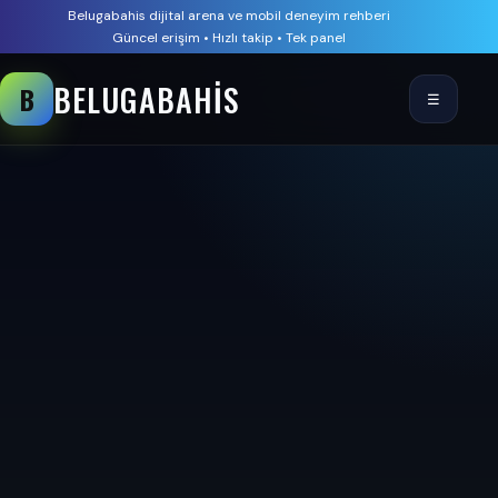
Belugabahis dijital arena ve mobil deneyim rehberi
Güncel erişim • Hızlı takip • Tek panel
BELUGABAHIS
B
☰