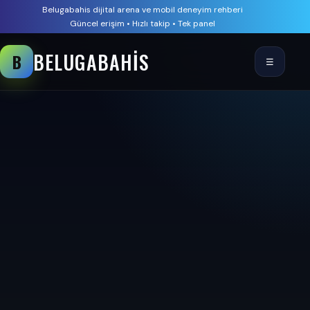
Belugabahis dijital arena ve mobil deneyim rehberi
Güncel erişim • Hızlı takip • Tek panel
BELUGABAHIS
B
☰