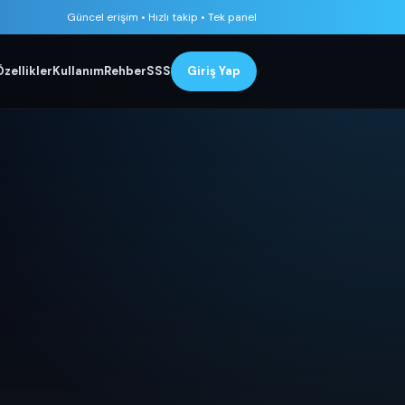
Güncel erişim • Hızlı takip • Tek panel
Özellikler
Kullanım
Rehber
SSS
Giriş Yap