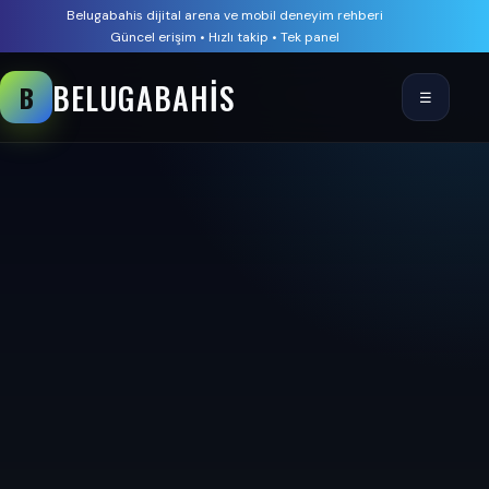
Belugabahis dijital arena ve mobil deneyim rehberi
Güncel erişim • Hızlı takip • Tek panel
BELUGABAHIS
B
☰