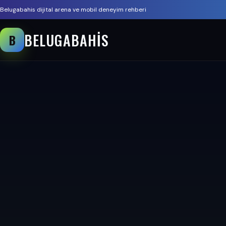
Belugabahis dijital arena ve mobil deneyim rehberi
BELUGABAHIS
B