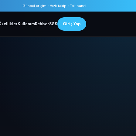
Güncel erişim • Hızlı takip • Tek panel
Özellikler
Kullanım
Rehber
SSS
Giriş Yap