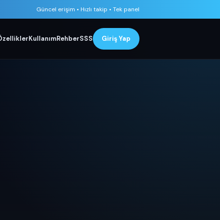
Güncel erişim • Hızlı takip • Tek panel
Özellikler
Kullanım
Rehber
SSS
Giriş Yap