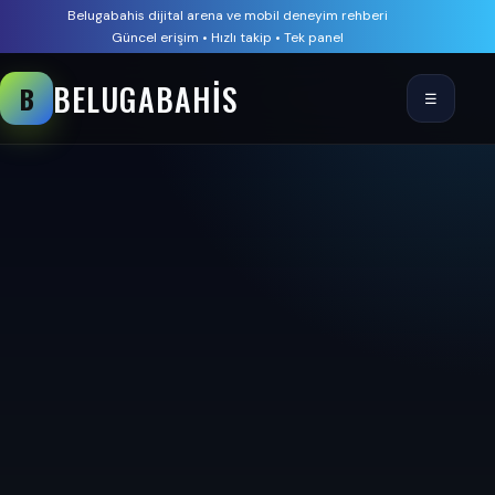
Belugabahis dijital arena ve mobil deneyim rehberi
Güncel erişim • Hızlı takip • Tek panel
BELUGABAHIS
B
☰