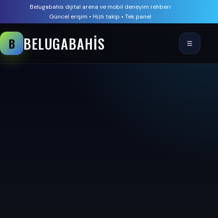
Belugabahis dijital arena ve mobil deneyim rehberi
Güncel erişim • Hızlı takip • Tek panel
BELUGABAHIS
B
☰