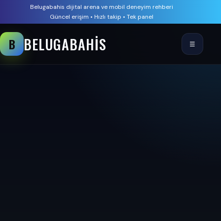
Belugabahis dijital arena ve mobil deneyim rehberi
Güncel erişim • Hızlı takip • Tek panel
BELUGABAHIS
B
☰