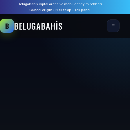
Belugabahis dijital arena ve mobil deneyim rehberi
Güncel erişim • Hızlı takip • Tek panel
BELUGABAHIS
B
☰