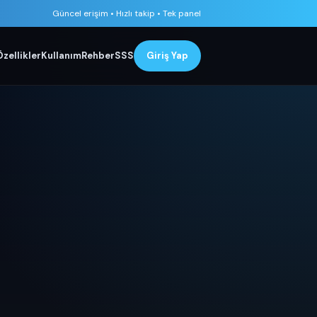
Güncel erişim • Hızlı takip • Tek panel
Özellikler
Kullanım
Rehber
SSS
Giriş Yap