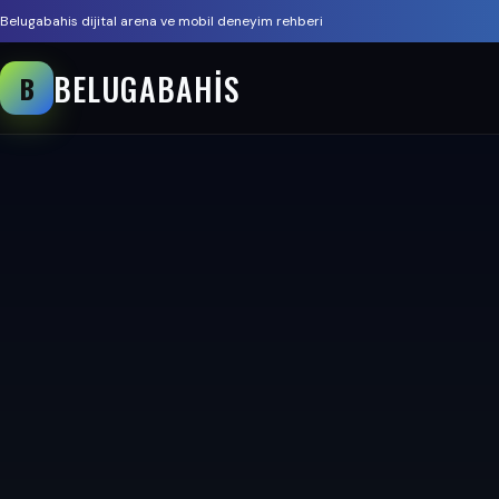
Belugabahis dijital arena ve mobil deneyim rehberi
BELUGABAHIS
B