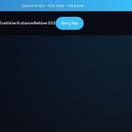
Güncel erişim • Hızlı takip • Tek panel
Özellikler
Kullanım
Rehber
SSS
Giriş Yap