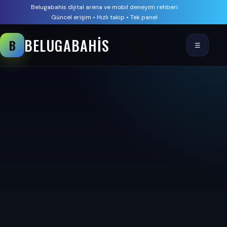
Belugabahis dijital arena ve mobil deneyim rehberi
Güncel erişim • Hızlı takip • Tek panel
BELUGABAHIS
B
☰