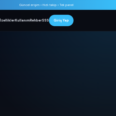
Güncel erişim • Hızlı takip • Tek panel
Özellikler
Kullanım
Rehber
SSS
Giriş Yap