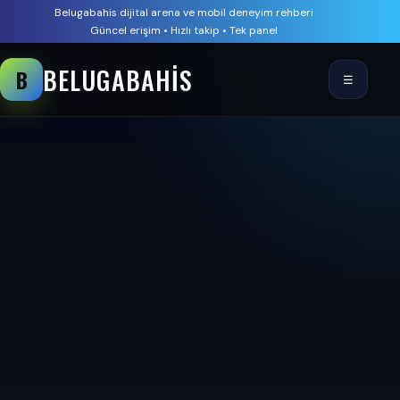
Belugabahis dijital arena ve mobil deneyim rehberi
Güncel erişim • Hızlı takip • Tek panel
BELUGABAHIS
B
☰