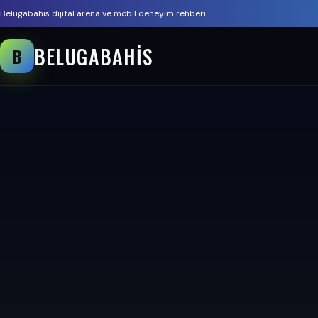
Belugabahis dijital arena ve mobil deneyim rehberi
BELUGABAHIS
B