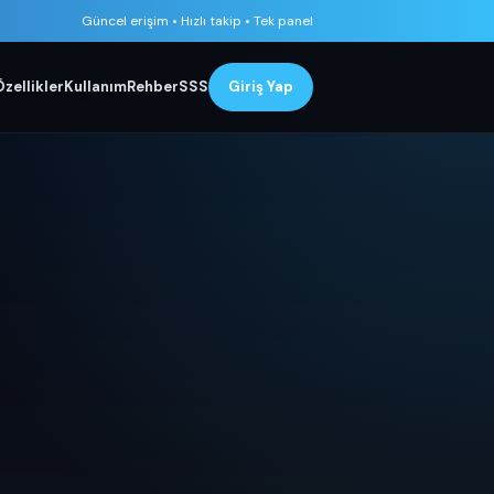
Güncel erişim • Hızlı takip • Tek panel
Özellikler
Kullanım
Rehber
SSS
Giriş Yap