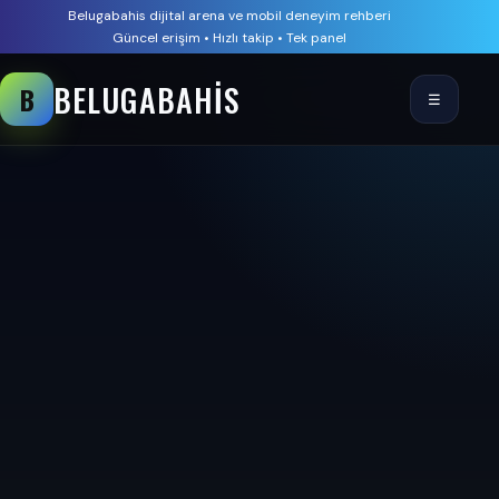
Belugabahis dijital arena ve mobil deneyim rehberi
Güncel erişim • Hızlı takip • Tek panel
BELUGABAHIS
B
☰