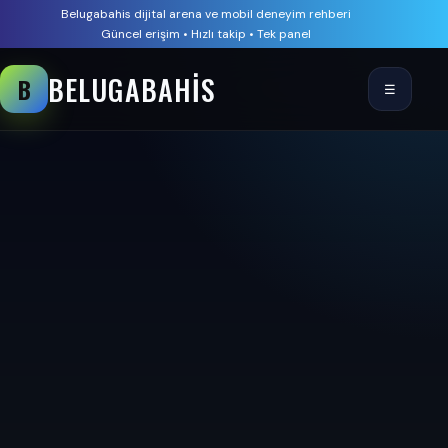
Belugabahis dijital arena ve mobil deneyim rehberi
Güncel erişim • Hızlı takip • Tek panel
BELUGABAHIS
B
☰