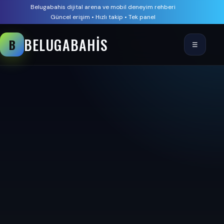
Belugabahis dijital arena ve mobil deneyim rehberi
Güncel erişim • Hızlı takip • Tek panel
BELUGABAHIS
B
☰