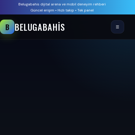
Belugabahis dijital arena ve mobil deneyim rehberi
Güncel erişim • Hızlı takip • Tek panel
BELUGABAHIS
B
☰