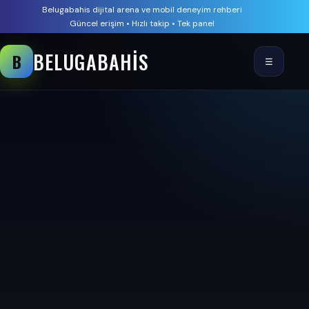
Belugabahis dijital arena ve mobil deneyim rehberi
Güncel erişim • Hızlı takip • Tek panel
BELUGABAHIS
B
☰