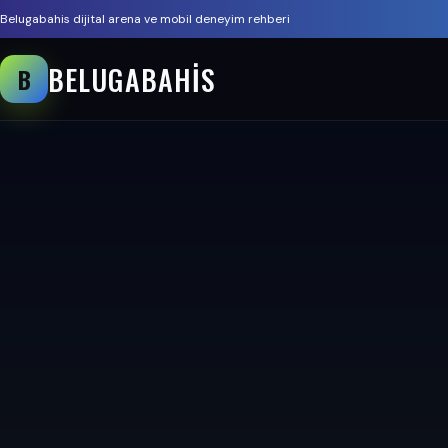
Belugabahis dijital arena ve mobil deneyim rehberi
BELUGABAHIS
B