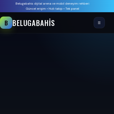
Belugabahis dijital arena ve mobil deneyim rehberi
Güncel erişim • Hızlı takip • Tek panel
BELUGABAHIS
B
☰