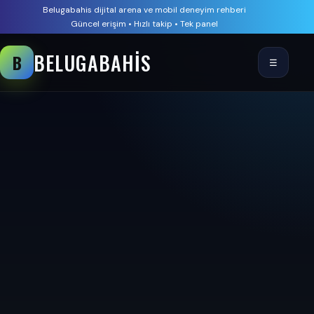
Belugabahis dijital arena ve mobil deneyim rehberi
Güncel erişim • Hızlı takip • Tek panel
BELUGABAHIS
B
☰