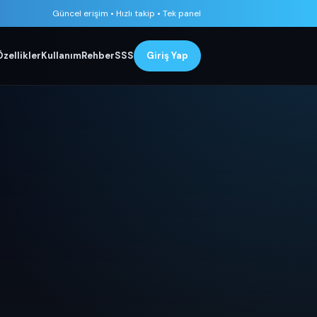
Güncel erişim • Hızlı takip • Tek panel
Özellikler
Kullanım
Rehber
SSS
Giriş Yap