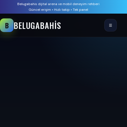
Belugabahis dijital arena ve mobil deneyim rehberi
Güncel erişim • Hızlı takip • Tek panel
BELUGABAHIS
B
☰