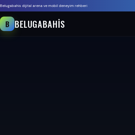
Belugabahis dijital arena ve mobil deneyim rehberi
BELUGABAHIS
B