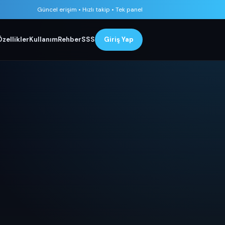
Güncel erişim • Hızlı takip • Tek panel
Özellikler
Kullanım
Rehber
SSS
Giriş Yap