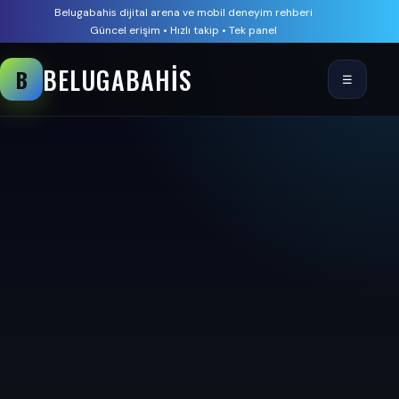
Belugabahis dijital arena ve mobil deneyim rehberi
Güncel erişim • Hızlı takip • Tek panel
BELUGABAHIS
B
☰