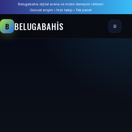
Belugabahis dijital arena ve mobil deneyim rehberi
Güncel erişim • Hızlı takip • Tek panel
BELUGABAHIS
B
☰