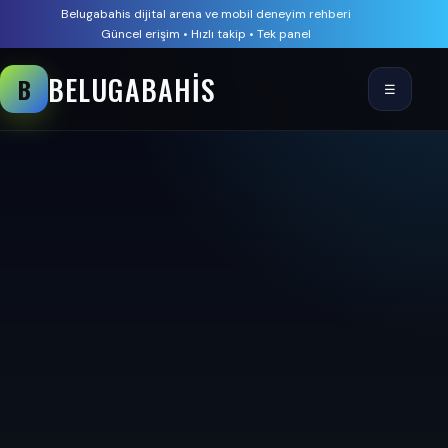
Belugabahis dijital arena ve mobil deneyim rehberi
Güncel erişim • Hızlı takip • Tek panel
BELUGABAHIS
B
☰