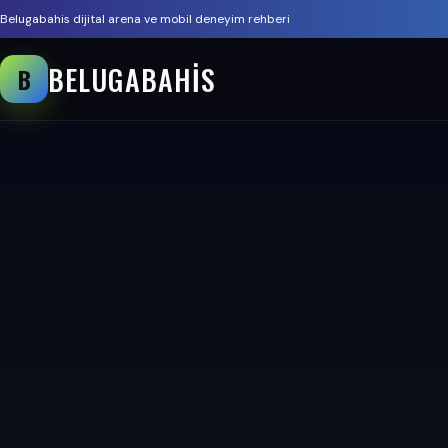
Belugabahis dijital arena ve mobil deneyim rehberi
BELUGABAHIS
B