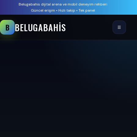
Belugabahis dijital arena ve mobil deneyim rehberi
Güncel erişim • Hızlı takip • Tek panel
BELUGABAHIS
B
☰