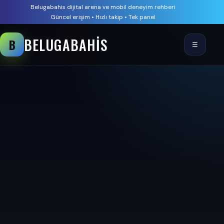
Belugabahis dijital arena ve mobil deneyim rehberi
Güncel erişim • Hızlı takip • Tek panel
BELUGABAHIS
B
☰