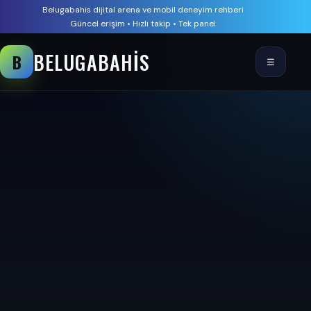
Belugabahis dijital arena ve mobil deneyim rehberi
Güncel erişim • Hızlı takip • Tek panel
BELUGABAHIS
B
☰